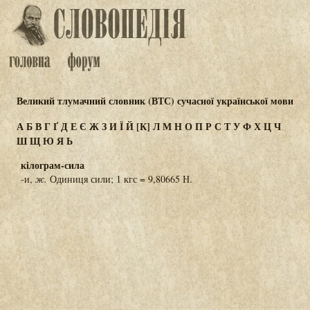
Великий тлумачний словник (ВТС) сучасної української мови
А
Б
В
Г
Ґ
Д
Е
Є
Ж
З
И
Ї
Й
[К]
Л
М
Н
О
П
Р
С
Т
У
Ф
Х
Ц
Ч
Ш
Щ
Ю
Я
Ь
кілограм-сила
-и,
ж.
Одиниця сили; 1 кгс = 9,80665 Н.