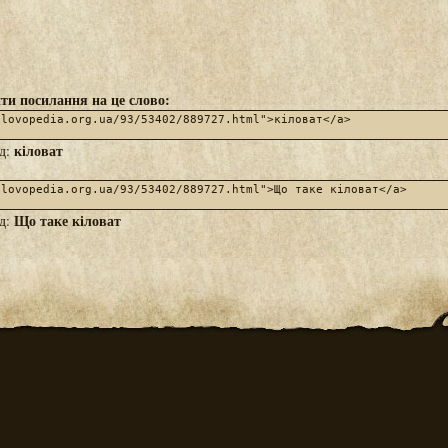
ти посилання на це слово:
кіловат
яд:
Що таке кіловат
яд: