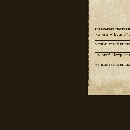
Ви можете постави
матиме такий вигл
матиме такий вигл