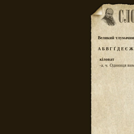
Великий тлумачний
А
Б
В
Г
Ґ
Д
Е
Є
кіловат
-а,
ч.
Одиниця вимі