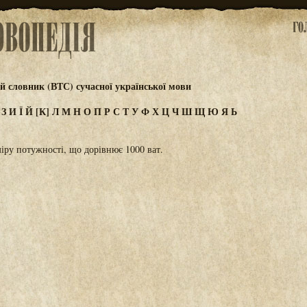
 словник (ВТС) сучасної української мови
Ж
З
И
Ї
Й
[К]
Л
М
Н
О
П
Р
С
Т
У
Ф
Х
Ц
Ч
Ш
Щ
Ю
Я
Ь
ру потужності, що дорівнює 1000 ват.