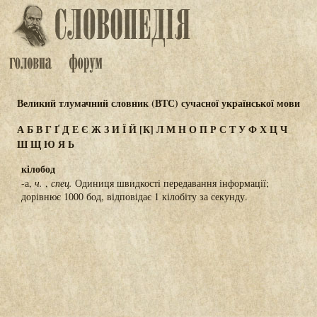
Великий тлумачний словник (ВТС) сучасної української мови
А
Б
В
Г
Ґ
Д
Е
Є
Ж
З
И
Ї
Й
[К]
Л
М
Н
О
П
Р
С
Т
У
Ф
Х
Ц
Ч
Ш
Щ
Ю
Я
Ь
кілобод
-а,
ч.
,
спец.
Одиниця швидкості передавання інформації;
дорівнює 1000 бод, відповідає 1 кілобіту за секунду.