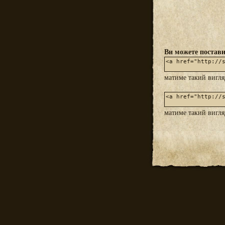
Ви можете постави
матиме такий вигл
матиме такий вигл