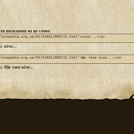
ти посилання на це слово:
кіло...
яд:
Що таке кіло...
яд: