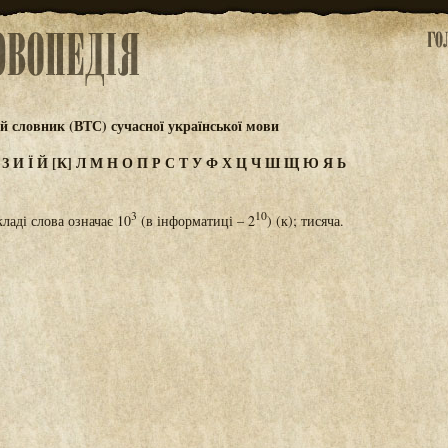
 словник (ВТС) сучасної української мови
Ж
З
И
Ї
Й
[К]
Л
М
Н
О
П
Р
С
Т
У
Ф
Х
Ц
Ч
Ш
Щ
Ю
Я
Ь
3
10
кладі слова означає 10
(в інформатиці – 2
) (к); тисяча.