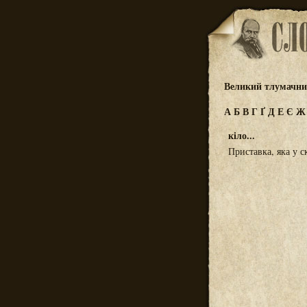
Великий тлумачний
А
Б
В
Г
Ґ
Д
Е
Є
кіло...
Приставка, яка у с