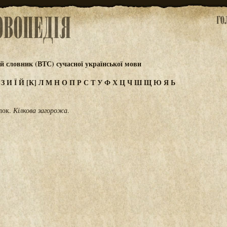
 словник (ВТС) сучасної української мови
Ж
З
И
Ї
Й
[К]
Л
М
Н
О
П
Р
С
Т
У
Ф
Х
Ц
Ч
Ш
Щ
Ю
Я
Ь
ілок.
Кілкова загорожа
.