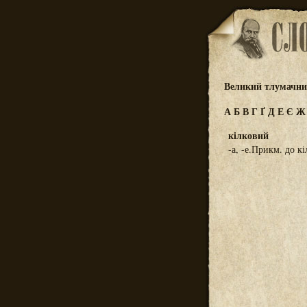
Великий тлумачний
А
Б
В
Г
Ґ
Д
Е
Є
кілковий
-а, -е.Прикм. до к