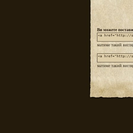
Ви можете постави
матиме такий вигл
матиме такий вигл