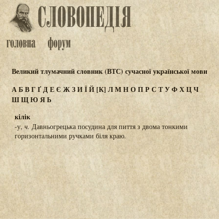
Великий тлумачний словник (ВТС) сучасної української мови
А
Б
В
Г
Ґ
Д
Е
Є
Ж
З
И
Ї
Й
[К]
Л
М
Н
О
П
Р
С
Т
У
Ф
Х
Ц
Ч
Ш
Щ
Ю
Я
Ь
кілік
-у,
ч.
Давньогрецька посудина для пиття з двома тонкими
горизонтальними ручками біля краю.