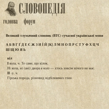
Великий тлумачний словник (ВТС) сучасної української мови
А
Б
В
Г
Ґ
Д
Е
Є
Ж
З
И
Ї
Й
[К]
Л
М
Н
О
П
Р
С
Т
У
Ф
Х
Ц
Ч
Ш
Щ
Ю
Я
Ь
кіл
I
кола,
ч.
Те саме, що кілок.
Ні кола, ні (ані) двора
в кого
— хтось зовсім нічого не має.
II
-у,
ч.
Гірська порода, різновид відбілюючих глин.