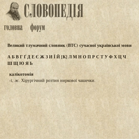
Великий тлумачний словник (ВТС) сучасної української мови
А
Б
В
Г
Ґ
Д
Е
Є
Ж
З
И
Ї
Й
[К]
Л
М
Н
О
П
Р
С
Т
У
Ф
Х
Ц
Ч
Ш
Щ
Ю
Я
Ь
калікотомія
-ї,
ж.
Хірургічний розтин ниркової чашечки.