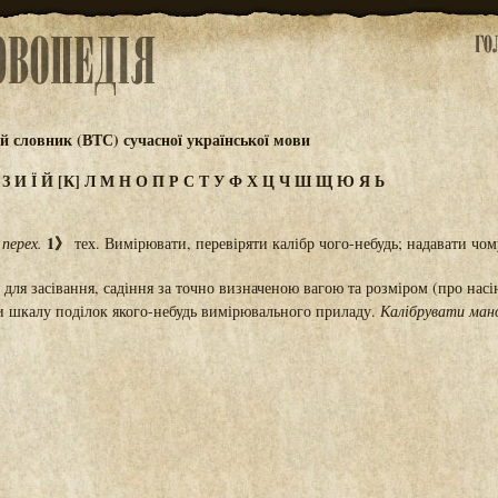
 словник (ВТС) сучасної української мови
Ж
З
И
Ї
Й
[К]
Л
М
Н
О
П
Р
С
Т
У
Ф
Х
Ц
Ч
Ш
Щ
Ю
Я
Ь
1》
,
перех.
тех. Вимірювати, перевіряти калібр чого-небудь; надавати чом
 для засівання, садіння за точно визначеною вагою та розміром (про насі
и шкалу поділок якого-небудь вимірювального приладу.
Калібрувати ман