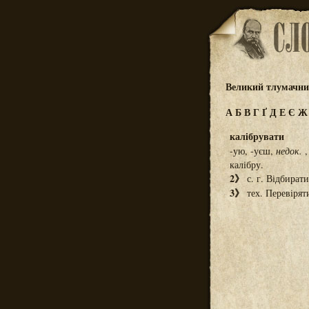
Великий тлумачний
А
Б
В
Г
Ґ
Д
Е
Є
калібрувати
-ую, -уєш,
недок.
калібру.
2》
с. г. Відбирати
3》
тех. Перевірят