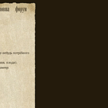
у-небудь потрібного
ння, плоди).
ометр
.