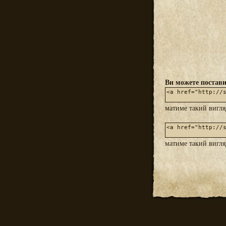
Ви можете постави
матиме такий вигл
матиме такий вигл