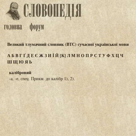
Великий тлумачний словник (ВТС) сучасної української мови
А
Б
В
Г
Ґ
Д
Е
Є
Ж
З
И
Ї
Й
[К]
Л
М
Н
О
П
Р
С
Т
У
Ф
Х
Ц
Ч
Ш
Щ
Ю
Я
Ь
калібровий
-а, -е,
спец.
Прикм. до калібр 1), 2).