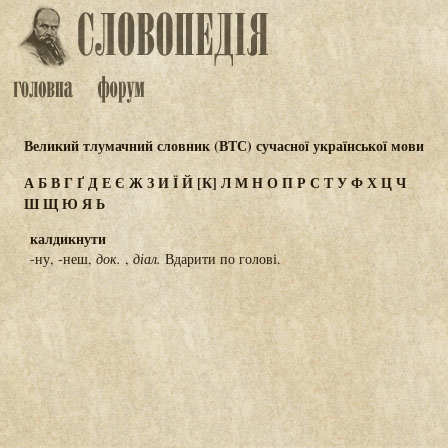
Великий тлумачний словник (ВТС) сучасної української мови
А
Б
В
Г
Ґ
Д
Е
Є
Ж
З
И
Ї
Й
[К]
Л
М
Н
О
П
Р
С
Т
У
Ф
Х
Ц
Ч
Ш
Щ
Ю
Я
Ь
калдикнути
-ну, -неш,
док.
,
діал.
Вдарити по голові.