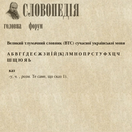
Великий тлумачний словник (ВТС) сучасної української мови
А
Б
В
Г
Ґ
Д
Е
Є
Ж
З
И
Ї
Й
[К]
Л
М
Н
О
П
Р
С
Т
У
Ф
Х
Ц
Ч
Ш
Щ
Ю
Я
Ь
каз
-у,
ч.
,
розм.
Те саме, що сказ 1).