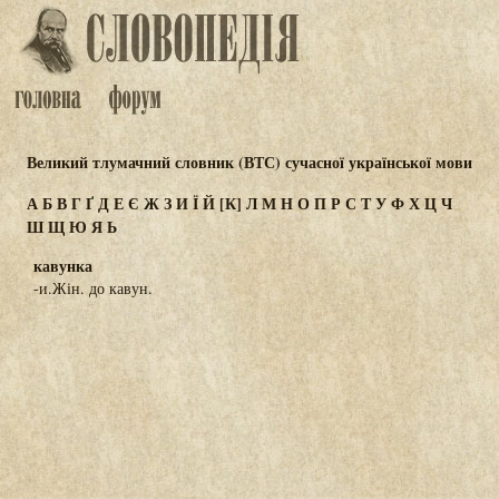
Великий тлумачний словник (ВТС) сучасної української мови
А
Б
В
Г
Ґ
Д
Е
Є
Ж
З
И
Ї
Й
[К]
Л
М
Н
О
П
Р
С
Т
У
Ф
Х
Ц
Ч
Ш
Щ
Ю
Я
Ь
кавунка
-и.Жін. до кавун.