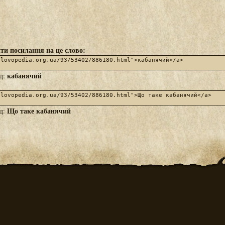
ти посилання на це слово:
кабанячий
яд:
Що таке кабанячий
яд: