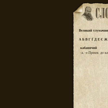
Великий тлумачний
А
Б
В
Г
Ґ
Д
Е
Є
кабанячий
-а, -е.Прикм. до к