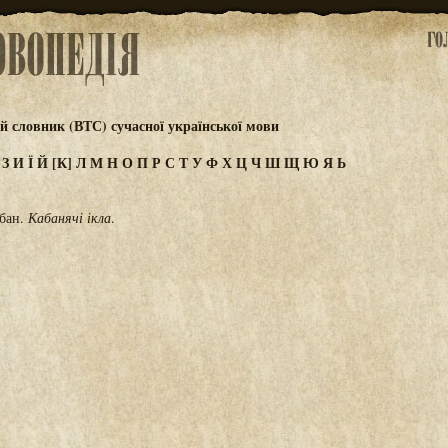
 словник (ВТС) сучасної української мови
Ж
З
И
Ї
Й
[К]
Л
М
Н
О
П
Р
С
Т
У
Ф
Х
Ц
Ч
Ш
Щ
Ю
Я
Ь
абан.
Кабанячі ікла
.