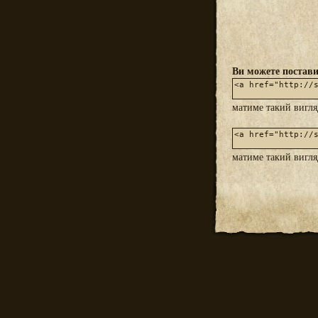
Ви можете постави
матиме такий вигл
матиме такий вигл