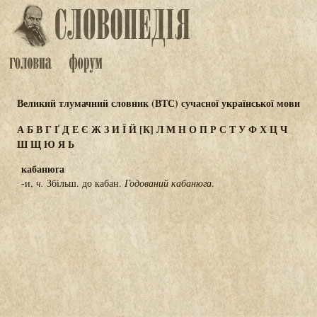
Великий тлумачний словник (ВТС) сучасної української мови
А
Б
В
Г
Ґ
Д
Е
Є
Ж
З
И
Ї
Й
[К]
Л
М
Н
О
П
Р
С
Т
У
Ф
Х
Ц
Ч
Ш
Щ
Ю
Я
Ь
кабанюга
-и,
ч.
Збільш. до кабан.
Годований кабанюга
.