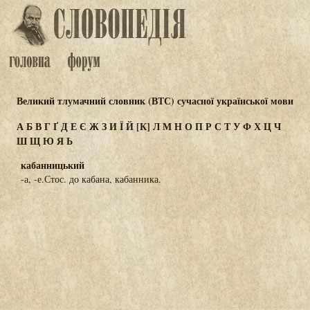
Великий тлумачний словник (ВТС) сучасної української мови
А
Б
В
Г
Ґ
Д
Е
Є
Ж
З
И
Ї
Й
[К]
Л
М
Н
О
П
Р
С
Т
У
Ф
Х
Ц
Ч
Ш
Щ
Ю
Я
Ь
кабанницький
-а, -е.Стос. до кабана, кабанника.