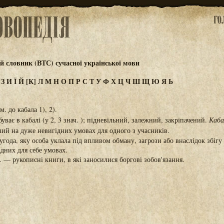
 словник (ВТС) сучасної української мови
Ж
З
И
Ї
Й
[К]
Л
М
Н
О
П
Р
С
Т
У
Ф
Х
Ц
Ч
Ш
Щ
Ю
Я
Ь
. до кабала 1), 2).
уває в кабалі (у 2, 3 знач. ); підневільний, залежний, закріпачений.
Каба
ий на дуже невигідних умовах для одного з учасників.
угода, яку особа уклала під впливом обману, загрози або внаслідок збіг
ідних для себе умовах.
. — рукописні книги, в які заносилися боргові зобов'язання.