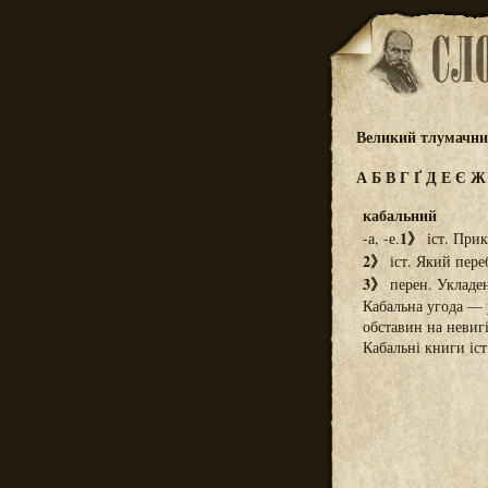
Великий тлумачний
А
Б
В
Г
Ґ
Д
Е
Є
кабальний
1》
-а, -е.
іст. Прикм
2》
іст. Який переб
3》
перен. Укладен
Кабальна угода — 
обставин на невиг
Кабальні книги іст