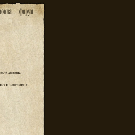
льні холопи
.
у несприятливих