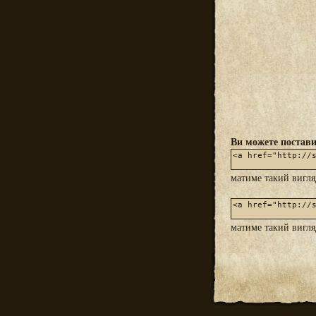
Ви можете постави
матиме такий вигл
матиме такий вигл