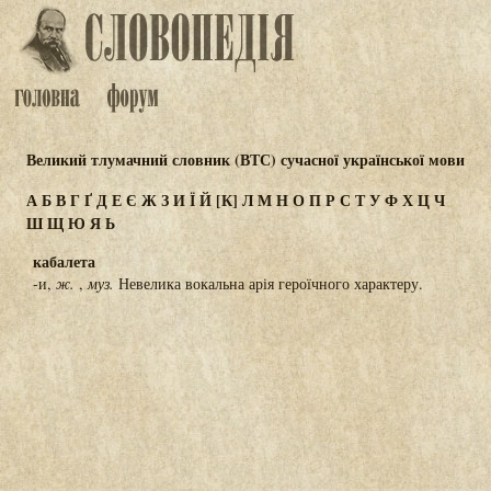
Великий тлумачний словник (ВТС) сучасної української мови
А
Б
В
Г
Ґ
Д
Е
Є
Ж
З
И
Ї
Й
[К]
Л
М
Н
О
П
Р
С
Т
У
Ф
Х
Ц
Ч
Ш
Щ
Ю
Я
Ь
кабалета
-и,
ж.
,
муз.
Невелика вокальна арія героїчного характеру.