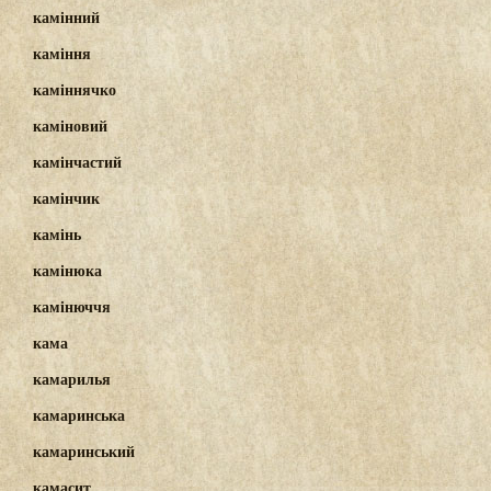
камінний
каміння
каміннячко
каміновий
камінчастий
камінчик
камінь
камінюка
камінюччя
кама
камарилья
камаринська
камаринський
камасит