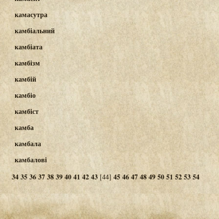
камасутра
камбіальний
камбіата
камбізм
камбій
камбіо
камбіст
камба
камбала
камбалові
34
35
36
37
38
39
40
41
42
43
45
46
47
48
49
50
51
52
53
54
[44]