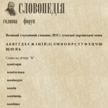
Великий тлумачний словник (ВТС) сучасної української мови
А
Б
В
Г
Ґ
Д
Е
Є
Ж
З
И
Ї
Й
Л
М
Н
О
П
Р
С
Т
У
Ф
Х
Ц
Ч
Ш
[К]
Щ
Ю
Я
Ь
Слова на літеру "К"
камізари
камізелька
камікадзе
камін
камінець
камінка