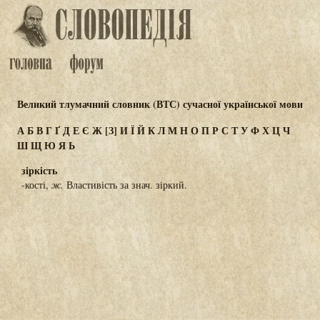
Великий тлумачний словник (ВТС) сучасної української мови
А
Б
В
Г
Ґ
Д
Е
Є
Ж
[З]
И
Ї
Й
К
Л
М
Н
О
П
Р
С
Т
У
Ф
Х
Ц
Ч
Ш
Щ
Ю
Я
Ь
зіркість
-кості,
ж.
Властивість за знач. зіркий.