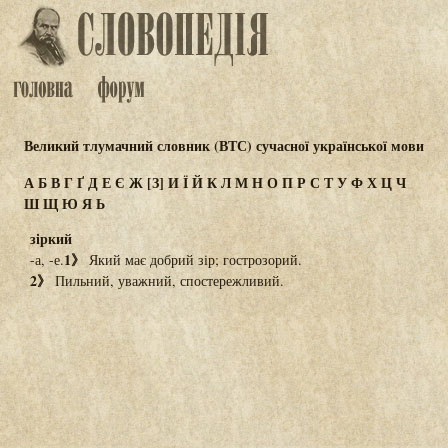
Великий тлумачний словник (ВТС) сучасної української мови
А
Б
В
Г
Ґ
Д
Е
Є
Ж
[З]
И
Ї
Й
К
Л
М
Н
О
П
Р
С
Т
У
Ф
Х
Ц
Ч
Ш
Щ
Ю
Я
Ь
зіркий
1》
-а, -е.
Який має добрий зір; гострозорий.
2》
Пильний, уважний, спостережливий.