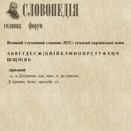
Великий тлумачний словник (ВТС) сучасної української мови
А
Б
В
Г
Ґ
Д
Е
Є
Ж
[З]
И
Ї
Й
К
Л
М
Н
О
П
Р
С
Т
У
Ф
Х
Ц
Ч
Ш
Щ
Ю
Я
Ь
зірваний
-а, -е.Дієприкм. пас. мин. ч. до зірвати.
||
зірвано,
безос. присудк. сл.