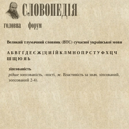
Великий тлумачний словник (ВТС) сучасної української мови
А
Б
В
Г
Ґ
Д
Е
Є
Ж
[З]
И
Ї
Й
К
Л
М
Н
О
П
Р
С
Т
У
Ф
Х
Ц
Ч
Ш
Щ
Ю
Я
Ь
зіпсованість
рідше
зопсованість, -ності,
ж.
Властивість за знач. зіпсований,
зопсований 2-4).