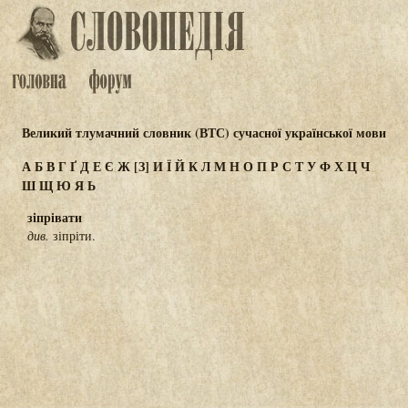
Великий тлумачний словник (ВТС) сучасної української мови
А
Б
В
Г
Ґ
Д
Е
Є
Ж
[З]
И
Ї
Й
К
Л
М
Н
О
П
Р
С
Т
У
Ф
Х
Ц
Ч
Ш
Щ
Ю
Я
Ь
зіпрівати
див.
зіпріти.