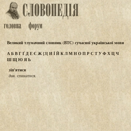
Великий тлумачний словник (ВТС) сучасної української мови
А
Б
В
Г
Ґ
Д
Е
Є
Ж
[З]
И
Ї
Й
К
Л
М
Н
О
П
Р
С
Т
У
Ф
Х
Ц
Ч
Ш
Щ
Ю
Я
Ь
зіп'ятися
див.
спинатися.