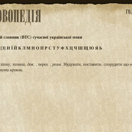
 словник (ВТС) сучасної української мови
Ж
[З]
И
Ї
Й
К
Л
М
Н
О
П
Р
С
Т
У
Ф
Х
Ц
Ч
Ш
Щ
Ю
Я
Ь
 зіпну, зіпнеш,
док.
,
перех.
,
розм.
Збудувати, поставити, спорудити що-н
пнути крокви
.