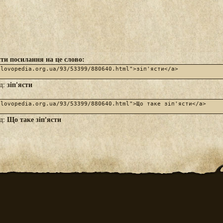
ти посилання на це слово:
зіп'ясти
яд:
Що таке зіп'ясти
яд: