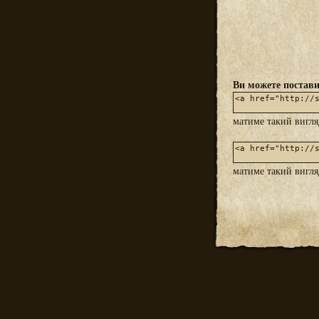
Ви можете постави
матиме такий вигл
матиме такий вигл