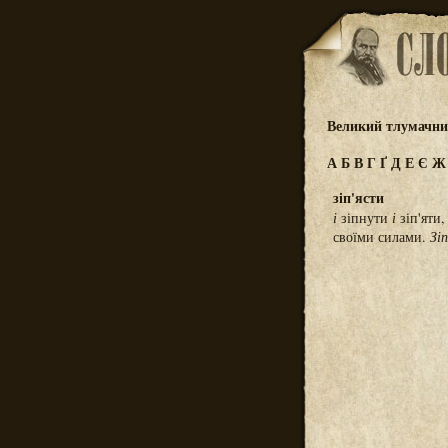
Великий тлумачний
А
Б
В
Г
Ґ
Д
Е
Є
зіп'ясти
і
зіпнути
і
зіп'яти,
своїми силами.
Зі