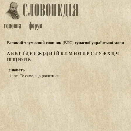
Великий тлумачний словник (ВТС) сучасної української мови
А
Б
В
Г
Ґ
Д
Е
Є
Ж
[З]
И
Ї
Й
К
Л
М
Н
О
П
Р
С
Т
У
Ф
Х
Ц
Ч
Ш
Щ
Ю
Я
Ь
зіновать
-і,
ж.
Те саме, що рокитник.