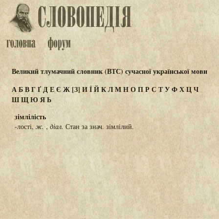
Великий тлумачний словник (ВТС) сучасної української мови
А
Б
В
Г
Ґ
Д
Е
Є
Ж
[З]
И
Ї
Й
К
Л
М
Н
О
П
Р
С
Т
У
Ф
Х
Ц
Ч
Ш
Щ
Ю
Я
Ь
зімлілість
-лості,
ж.
,
діал.
Стан за знач. зімлілий.