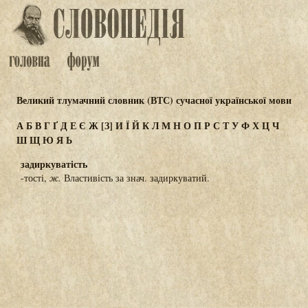
Великий тлумачний словник (ВТС) сучасної української мови
А
Б
В
Г
Ґ
Д
Е
Є
Ж
[З]
И
Ї
Й
К
Л
М
Н
О
П
Р
С
Т
У
Ф
Х
Ц
Ч
Ш
Щ
Ю
Я
Ь
задиркуватість
-тості,
ж.
Властивість за знач. задиркуватий.