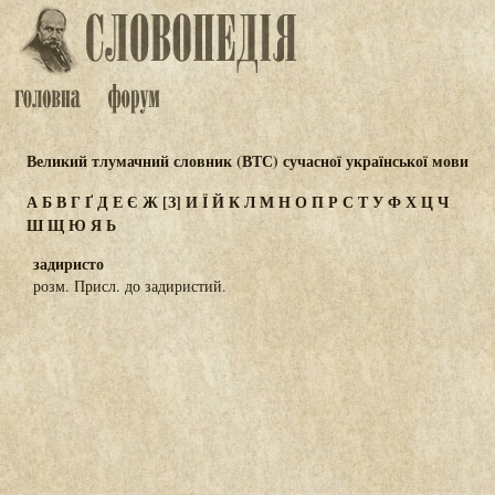
Великий тлумачний словник (ВТС) сучасної української мови
А
Б
В
Г
Ґ
Д
Е
Є
Ж
[З]
И
Ї
Й
К
Л
М
Н
О
П
Р
С
Т
У
Ф
Х
Ц
Ч
Ш
Щ
Ю
Я
Ь
задиристо
розм. Присл. до задиристий.