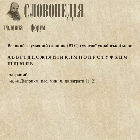
Великий тлумачний словник (ВТС) сучасної української мови
А
Б
В
Г
Ґ
Д
Е
Є
Ж
[З]
И
Ї
Й
К
Л
М
Н
О
П
Р
С
Т
У
Ф
Х
Ц
Ч
Ш
Щ
Ю
Я
Ь
заграний
-а, -е.Дієприкм. пас. мин. ч. до заграти 1), 2).