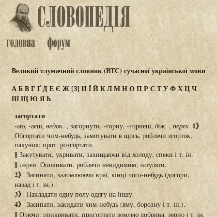
Великий тлумачний словник (ВТС) сучасної української мови
А
Б
В
Г
Ґ
Д
Е
Є
Ж
[З]
И
Ї
Й
К
Л
М
Н
О
П
Р
С
Т
У
Ф
Х
Ц
Ч
Ш
Щ
Ю
Я
Ь
загортати
1》
-аю, -аєш,
недок.
, загорнути, -горну, -горнеш,
док.
,
перех.
Обгортати чим-небудь, замотувати в щось, роблячи згорток,
пакунок; прот. розгортати.
||
Закутувати, укривати, захищаючи від холоду, спеки і т. ін.
||
перен. Оповивати, роблячи невидимим; затуляти.
2》
Загинати, заломлюючи краї, кінці чого-небудь (догори,
назад і т. ін.).
3》
Накладати одну полу одягу на іншу.
4》
Засипати, закидати чим-небудь (яму, борозну і т. ін.).
||
Орючи, прикривати, пригортати землею добрива, зерно і т. ін.