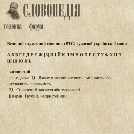
Великий тлумачний словник (ВТС) сучасної української мови
А
Б
В
Г
Ґ
Д
Е
Є
Ж
[З]
И
Ї
Й
К
Л
М
Н
О
П
Р
С
Т
У
Ф
Х
Ц
Ч
Ш
Щ
Ю
Я
Ь
загонистий
1》
-а, -е,
розм.
Якому властиві завзяття, сміливість або
зухвалість, запальність.
2》
Сповнений завзяття або зухвалості.
||
перен. Грубий, непристойний.