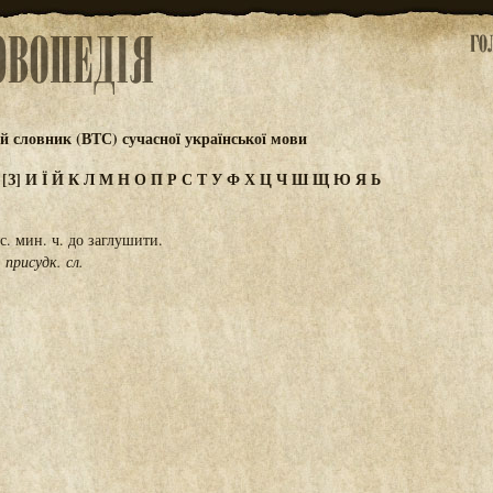
 словник (ВТС) сучасної української мови
Ж
[З]
И
Ї
Й
К
Л
М
Н
О
П
Р
С
Т
У
Ф
Х
Ц
Ч
Ш
Щ
Ю
Я
Ь
ас. мин. ч. до заглушити.
. присудк. сл.