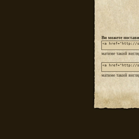
Ви можете постави
матиме такий вигл
матиме такий вигл