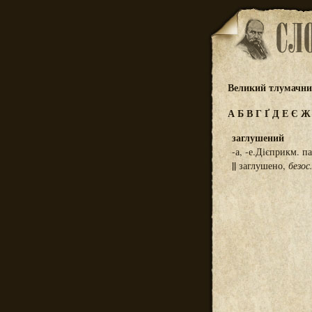
Великий тлумачний
А
Б
В
Г
Ґ
Д
Е
Є
заглушений
-а, -е.Дієприкм. п
||
заглушено,
безос