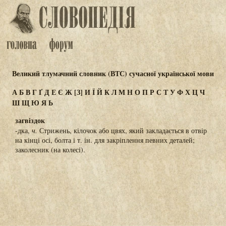
Великий тлумачний словник (ВТС) сучасної української мови
А
Б
В
Г
Ґ
Д
Е
Є
Ж
[З]
И
Ї
Й
К
Л
М
Н
О
П
Р
С
Т
У
Ф
Х
Ц
Ч
Ш
Щ
Ю
Я
Ь
загвіздок
-дка,
ч.
Стрижень, кілочок або цвях, який закладається в отвір
на кінці осі, болта і т. ін. для закріплення певних деталей;
заколесник (на колесі).