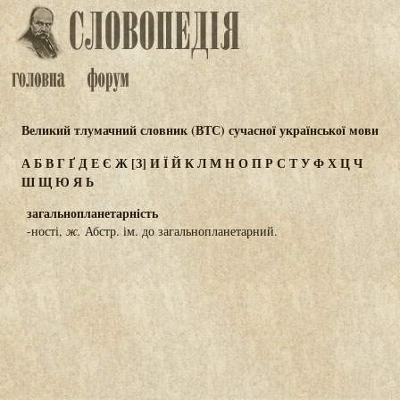
Великий тлумачний словник (ВТС) сучасної української мови
А
Б
В
Г
Ґ
Д
Е
Є
Ж
[З]
И
Ї
Й
К
Л
М
Н
О
П
Р
С
Т
У
Ф
Х
Ц
Ч
Ш
Щ
Ю
Я
Ь
загальнопланетарність
-ності,
ж.
Абстр. ім. до загальнопланетарний.