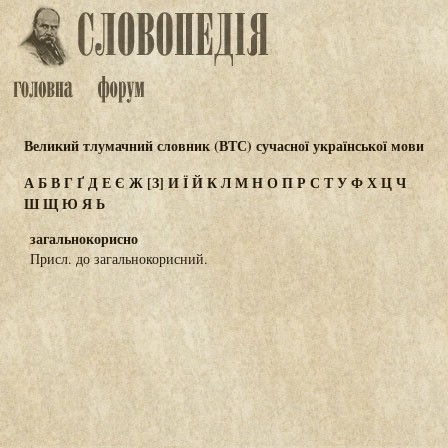
Великий тлумачний словник (ВТС) сучасної української мови
А
Б
В
Г
Ґ
Д
Е
Є
Ж
[З]
И
Ї
Й
К
Л
М
Н
О
П
Р
С
Т
У
Ф
Х
Ц
Ч
Ш
Щ
Ю
Я
Ь
загальнокорисно
Присл. до загальнокорисний.