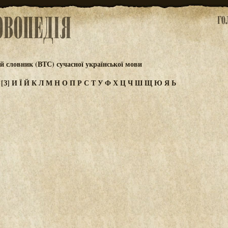
 словник (ВТС) сучасної української мови
Ж
[З]
И
Ї
Й
К
Л
М
Н
О
П
Р
С
Т
У
Ф
Х
Ц
Ч
Ш
Щ
Ю
Я
Ь