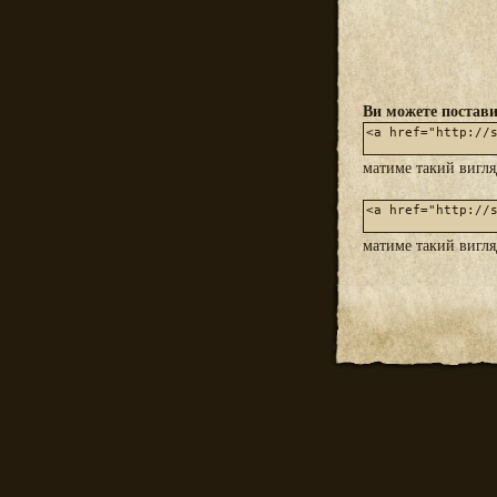
Ви можете постави
матиме такий вигл
матиме такий вигл