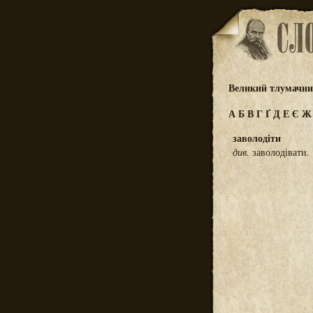
Великий тлумачний
А
Б
В
Г
Ґ
Д
Е
Є
заволодіти
див.
заволодівати.