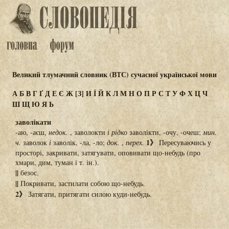
Великий тлумачний словник (ВТС) сучасної української мови
А
Б
В
Г
Ґ
Д
Е
Є
Ж
[З]
И
Ї
Й
К
Л
М
Н
О
П
Р
С
Т
У
Ф
Х
Ц
Ч
Ш
Щ
Ю
Я
Ь
заволікати
-аю, -аєш,
недок.
, заволокти
і
рідко
заволікти, -очу, -очеш;
мин.
1》
ч.
заволок
і
заволік, -ла, -ло;
док.
,
перех.
Пересуваючись у
просторі, закривати, затягувати, оповивати що-небудь (про
хмари, дим, туман і т. ін.).
||
безос.
||
Покривати, застилати собою що-небудь.
2》
Затягати, притягати силою куди-небудь.