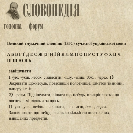
Великий тлумачний словник (ВТС) сучасної української мови
А
Б
В
Г
Ґ
Д
Е
Є
Ж
[З]
И
Ї
Й
К
Л
М
Н
О
П
Р
С
Т
У
Ф
Х
Ц
Ч
Ш
Щ
Ю
Я
Ь
завішувати
I
1》
-ую, -уєш,
недок.
, завісити, -ішу, -ісиш,
док.
,
перех.
Закривати що-небудь, повісивши полотнище, шматок тканини,
паперу і т. ін.
2》
розм. Підвішувати, вішати що-небудь, прикріплюючи до
чогось, зачіплюючи за щось.
II
-ую, -уєш,
недок.
, завішати, -аю, -аєш,
док.
,
перех.
Заповнювати що-небудь великою кількістю почеплених,
навішаних предметів.