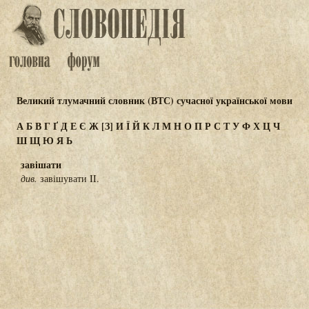
Великий тлумачний словник (ВТС) сучасної української мови
А
Б
В
Г
Ґ
Д
Е
Є
Ж
[З]
И
Ї
Й
К
Л
М
Н
О
П
Р
С
Т
У
Ф
Х
Ц
Ч
Ш
Щ
Ю
Я
Ь
завішати
див.
завішувати II.