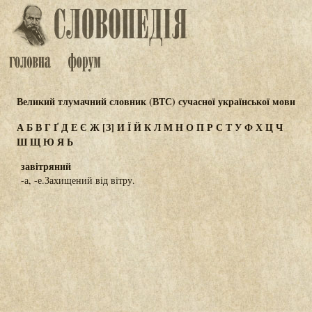
Великий тлумачний словник (ВТС) сучасної української мови
А
Б
В
Г
Ґ
Д
Е
Є
Ж
[З]
И
Ї
Й
К
Л
М
Н
О
П
Р
С
Т
У
Ф
Х
Ц
Ч
Ш
Щ
Ю
Я
Ь
завітряний
-а, -е.Захищений від вітру.