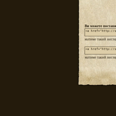
Ви можете постави
матиме такий вигл
матиме такий вигл