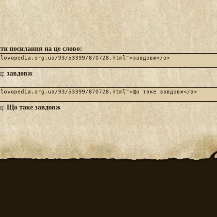
ти посилання на це слово:
завдовж
яд:
Що таке завдовж
яд: