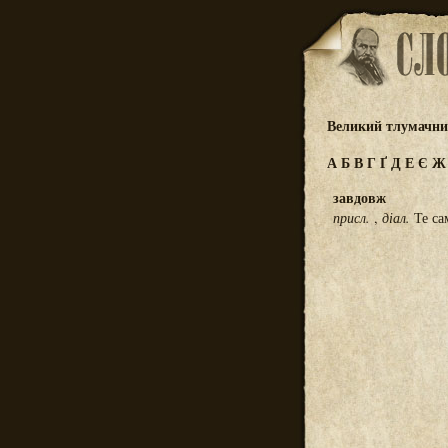
Великий тлумачний
А
Б
В
Г
Ґ
Д
Е
Є
завдовж
присл.
,
діал.
Те са