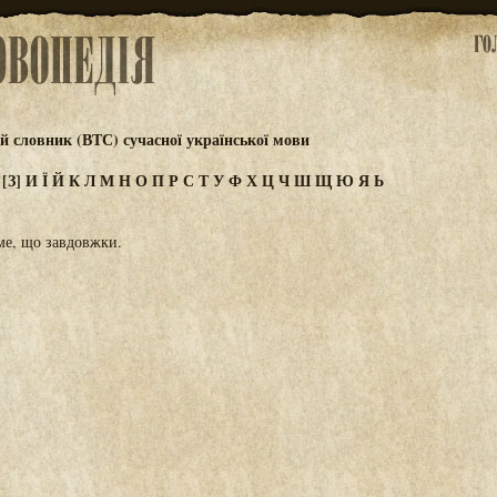
 словник (ВТС) сучасної української мови
Ж
[З]
И
Ї
Й
К
Л
М
Н
О
П
Р
С
Т
У
Ф
Х
Ц
Ч
Ш
Щ
Ю
Я
Ь
ме, що завдовжки.