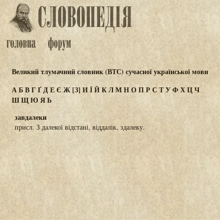
Великий тлумачний словник (ВТС) сучасної української мови
А
Б
В
Г
Ґ
Д
Е
Є
Ж
[З]
И
Ї
Й
К
Л
М
Н
О
П
Р
С
Т
У
Ф
Х
Ц
Ч
Ш
Щ
Ю
Я
Ь
завдалеки
присл. З далекої відстані, віддалік, здалеку.