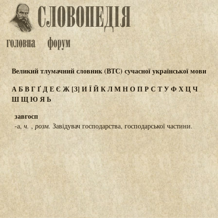
Великий тлумачний словник (ВТС) сучасної української мови
А
Б
В
Г
Ґ
Д
Е
Є
Ж
[З]
И
Ї
Й
К
Л
М
Н
О
П
Р
С
Т
У
Ф
Х
Ц
Ч
Ш
Щ
Ю
Я
Ь
завгосп
-а,
ч.
,
розм.
Завідувач господарства, господарської частини.