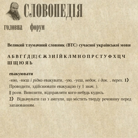
Великий тлумачний словник (ВТС) сучасної української мови
А
Б
В
Г
Ґ
Д
[Е]
Є
Ж
З
И
Ї
Й
К
Л
М
Н
О
П
Р
С
Т
У
Ф
Х
Ц
Ч
Ш
Щ
Ю
Я
Ь
евакуювати
1》
-юю, -юєш
і
рідко
евакувати, -ую, -уєш,
недок.
і
док.
,
перех.
Проводити, здійснювати евакуацію (у 1 знач. ).
||
розм. Вивозити, відправляти кого-небудь кудись.
2》
Відкачувати газ з ампули, що містить тверду речовину перед
запаюванням.