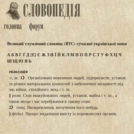
Великий тлумачний словник (ВТС) сучасної української мови
А
Б
В
Г
Ґ
Д
[Е]
Є
Ж
З
И
Ї
Й
К
Л
М
Н
О
П
Р
С
Т
У
Ф
Х
Ц
Ч
Ш
Щ
Ю
Я
Ь
евакуація
1》
-ї,
ж.
Організоване вивезення людей, підприємств, установ
та різних матеріальних цінностей з небезпечної місцевості під
час війни, стихійного лиха і т. ін.
||
розм. Стан евакуйованих людей, установ, майна і т. ін., а
також місце і час перебування в такому стані.
2》
спец. Виокремлення, вилучення чого-небудь.
||
фізіол. Процес видалення вмісту із порожнистих органів.