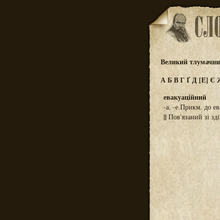
Великий тлумачний
А
Б
В
Г
Ґ
Д
[Е]
Є
евакуаційний
-а, -е.Прикм. до ев
||
Пов'язаний зі зді