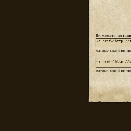
Ви можете постави
матиме такий вигл
матиме такий вигл