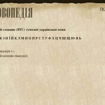
 словник (ВТС) сучасної української мови
Ж
З
И
Ї
Й
К
Л
М
Н
О
П
Р
С
Т
У
Ф
Х
Ц
Ч
Ш
Щ
Ю
Я
Ь
акуація 1).
йсненням евакуації.