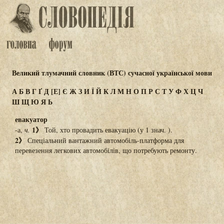
Великий тлумачний словник (ВТС) сучасної української мови
А
Б
В
Г
Ґ
Д
[Е]
Є
Ж
З
И
Ї
Й
К
Л
М
Н
О
П
Р
С
Т
У
Ф
Х
Ц
Ч
Ш
Щ
Ю
Я
Ь
евакуатор
1》
-а,
ч.
Той, хто провадить евакуацію (у 1 знач. ).
2》
Спеціальний вантажний автомобіль-платформа для
перевезення легкових автомобілів, що потребують ремонту.