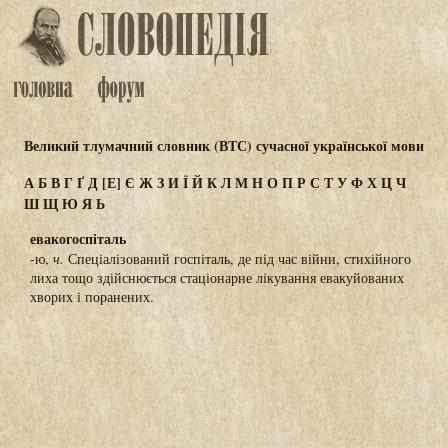
Великий тлумачний словник (ВТС) сучасної української мови
А
Б
В
Г
Ґ
Д
[Е]
Є
Ж
З
И
Ї
Й
К
Л
М
Н
О
П
Р
С
Т
У
Ф
Х
Ц
Ч
Ш
Щ
Ю
Я
Ь
евакогоспіталь
-ю,
ч.
Спеціалізований госпіталь, де під час війни, стихійного
лиха тощо здійснюється стаціонарне лікування евакуйованих
хворих і поранених.